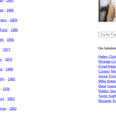
aig
-
1981
gie
-
1980
alos
-
1959
Fürst
-
1986
th
-
1956
Die beliebt
-
1977
Hailey Chri
ro
-
1970
Miranda Cro
Email Addr
in
-
1998
Contact
Me
Venue
Emm
ffy
-
1960
Millie Bobb
Depp
Grac
-
1936
Roblox Ste
Taylor Swift
vor
-
1963
Richards
E
tman
-
1962