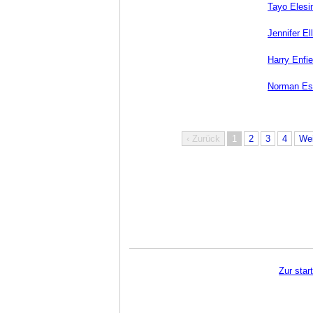
Tayo Elesi
Jennifer El
Harry Enfie
Norman Es
‹ Zurück
1
2
3
4
Wei
Zur star