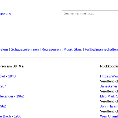
kopplung
elern
|
Schauspielerinnen
|
Regisseuren
|
Musik Stars
|
Fußballmannschaften
oren am 30. Mai
Rückkopplu
oyd
-
1940
Https://Ww
Veröffentli
1967
Jane Asher
Veröffentli
Alexander
-
1962
Milb Mark 
Veröffentli
1962
John Halam
Veröffentli
e Bach
-
1968
Wes Chambe