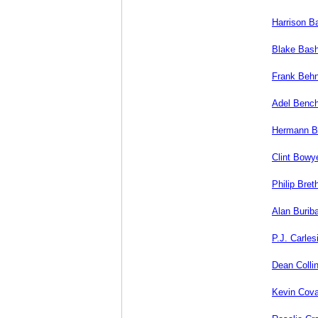
Harrison B
Blake Bash
Frank Beh
Adel Bench
Hermann B
Clint Bowy
Philip Bret
Alan Burib
P.J. Carle
Dean Colli
Kevin Cova