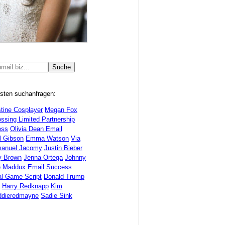
esten suchanfragen:
stine Cosplayer
Megan Fox
ssing Limited Partnership
ess
Olivia Dean Email
l Gibson
Emma Watson
Via
anuel Jacomy
Justin Bieber
y Brown
Jenna Ortega
Johnny
e Maddux
Email Success
al Game Script
Donald Trump
Harry Redknapp
Kim
ddieredmayne
Sadie Sink