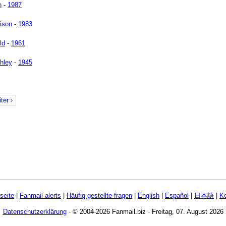
n
-
1987
lison
-
1983
ld
-
1961
hley
-
1945
ter ›
tseite
|
Fanmail alerts
|
Häufig gestellte fragen
|
English
|
Español
|
日本語
|
Ko
Datenschutzerklärung
- © 2004-2026 Fanmail.biz - Freitag, 07. August 2026