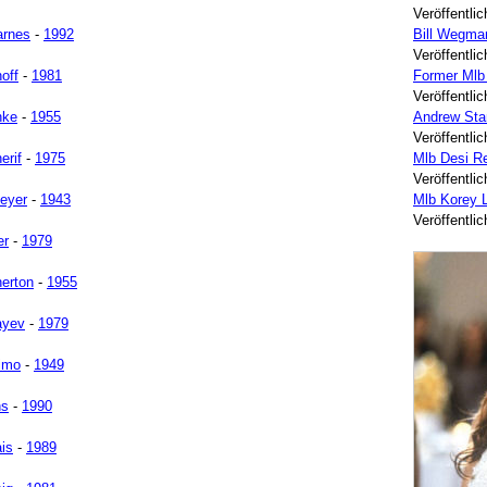
Veröffentli
arnes
-
1992
Bill Wegma
Veröffentli
off
-
1981
Former Mlb
Veröffentli
nke
-
1955
Andrew Sta
Veröffentli
erif
-
1975
Mlb Desi Re
Veröffentli
eyer
-
1943
Mlb Korey L
Veröffentli
er
-
1979
herton
-
1955
ayev
-
1979
simo
-
1949
ns
-
1990
is
-
1989