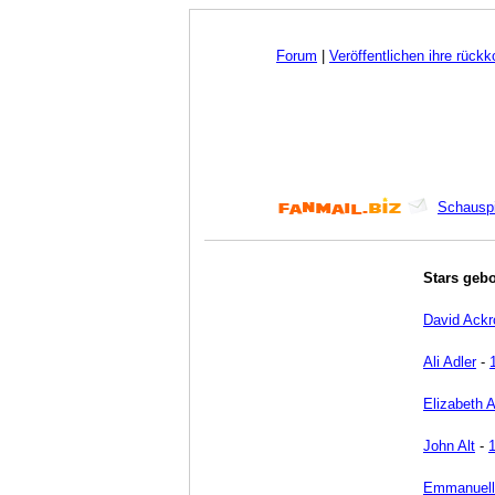
Forum
|
Veröffentlichen ihre rück
Schauspi
Stars geb
David Ackr
Ali Adler
-
Elizabeth 
John Alt
-
Emmanuell