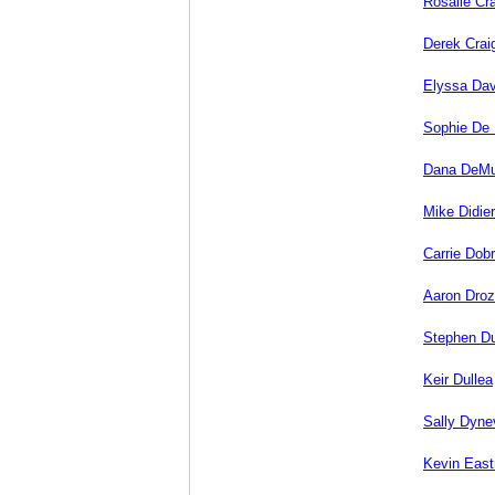
Rosalie Cr
Derek Crai
Elyssa Dav
Sophie De 
Dana DeMu
Mike Didier
Carrie Dob
Aaron Droz
Stephen Du
Keir Dullea
Sally Dyne
Kevin Eas