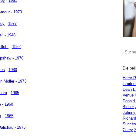
ley
-
1961
Amour
-
1970
ndy
-
1977
ll
-
1948
letti
-
1952
apshaw
-
1976
Die bel
les
-
1980
Harry 
n Moller
-
1973
Limited
Dean E
nara
-
1965
Venue
Donald
e
-
1960
Bieber
Johnny
x
-
1965
Richar
Succes
Dalichau
-
1975
Carey