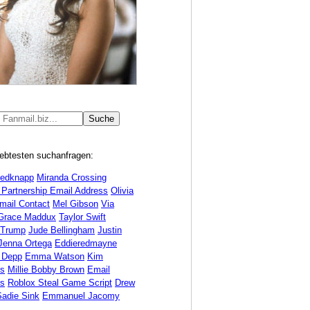
iebtesten suchanfragen:
Redknapp
Miranda Crossing
 Partnership Email Address
Olivia
mail Contact
Mel Gibson
Via
Grace Maddux
Taylor Swift
 Trump
Jude Bellingham
Justin
Jenna Ortega
Eddieredmayne
 Depp
Emma Watson
Kim
ds
Millie Bobby Brown
Email
s
Roblox Steal Game Script
Drew
Sadie Sink
Emmanuel Jacomy