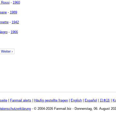
 Rossi
-
1960
eane
-
1989
hnette
-
1942
Negro
-
1966
Weiter ›
tseite
|
Fanmail alerts
|
Häufig gestellte fragen
|
English
|
Español
|
日本語
|
Ko
atenschutzerklärung
- © 2004-2026 Fanmail.biz - Donnerstag, 06. August 20