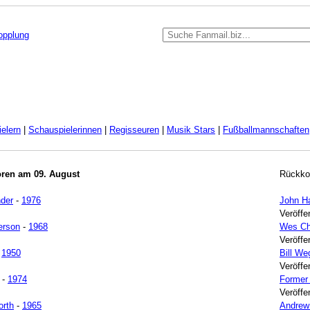
kopplung
elern
|
Schauspielerinnen
|
Regisseuren
|
Musik Stars
|
Fußballmannschaften
oren am 09. August
Rückko
der
-
1976
John H
Veröffe
erson
-
1968
Wes Ch
Veröffe
-
1950
Bill W
Veröffe
-
1974
Former
Veröffe
orth
-
1965
Andrew