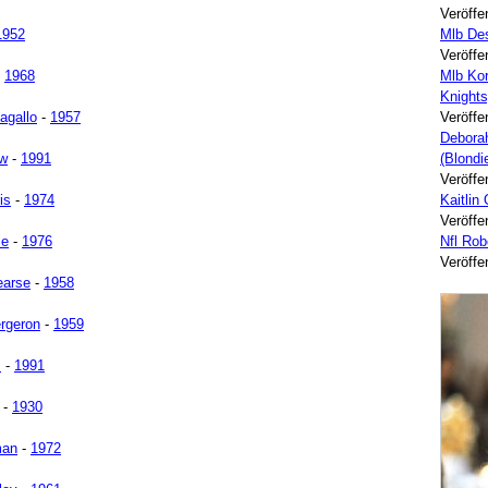
Veröffe
1952
Mlb Des
Veröffe
-
1968
Mlb Kor
Knights
agallo
-
1957
Veröffe
Deborah
ow
-
1991
(Blondi
Veröffe
is
-
1974
Kaitlin
Veröffe
le
-
1976
Nfl Ro
Veröffe
arse
-
1958
ergeron
-
1959
s
-
1991
-
1930
man
-
1972