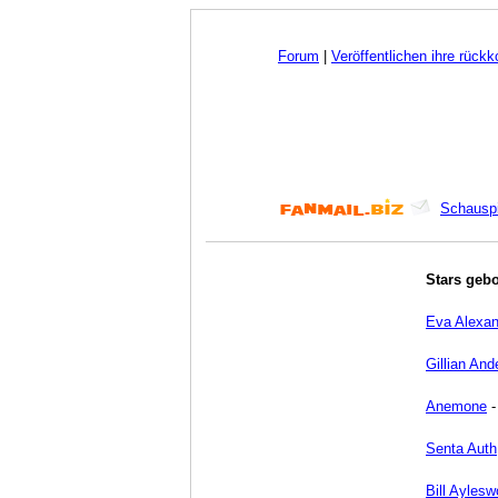
Forum
|
Veröffentlichen ihre rück
Schauspi
Stars geb
Eva Alexan
Gillian And
Anemone
Senta Auth
Bill Aylesw