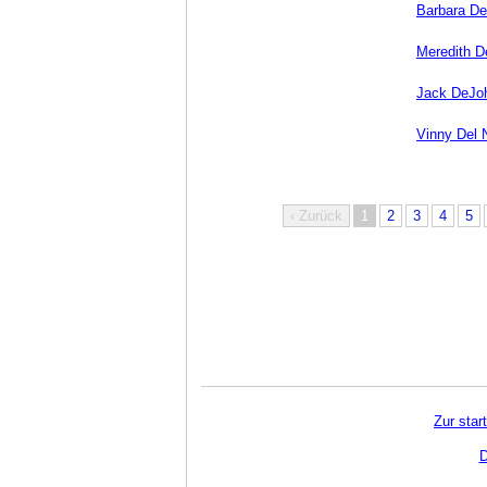
Barbara De
Meredith D
Jack DeJo
Vinny Del 
‹ Zurück
1
2
3
4
5
Zur star
D