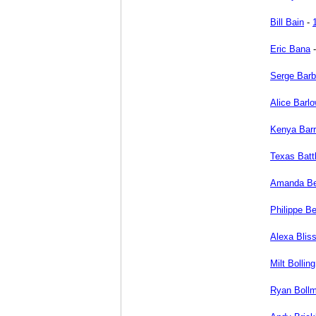
Bill Bain
-
Eric Bana
Serge Barb
Alice Barl
Kenya Barr
Texas Batt
Amanda Be
Philippe B
Alexa Blis
Milt Bolling
Ryan Boll