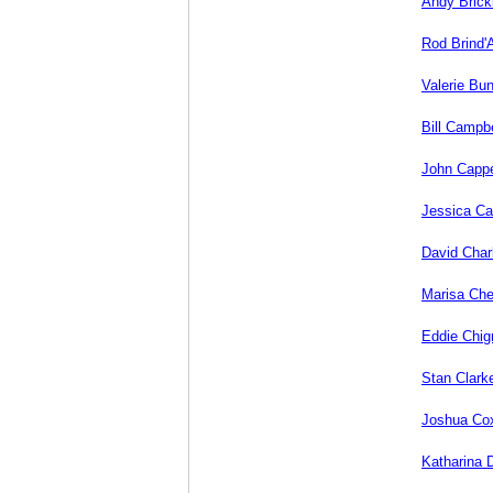
Andy Brick
Rod Brind'
Valerie Bu
Bill Campbe
John Cappel
Jessica C
David Char
Marisa Che
Eddie Chig
Stan Clark
Joshua Co
Katharina 