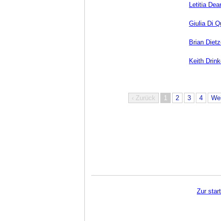
Letitia Dea
Giulia Di Qu
Brian Diet
Keith Drink
‹ Zurück
1
2
3
4
Wei
Zur star