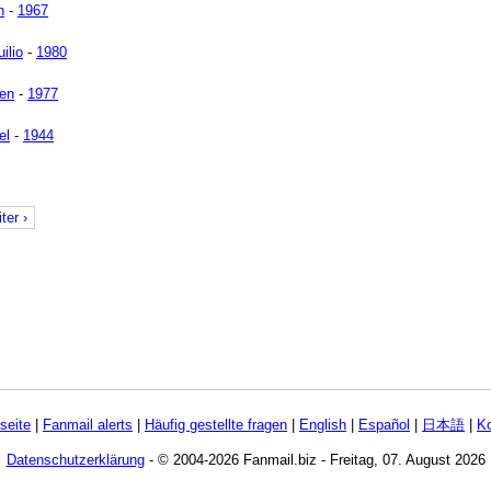
n
-
1967
ilio
-
1980
zen
-
1977
el
-
1944
ter ›
tseite
|
Fanmail alerts
|
Häufig gestellte fragen
|
English
|
Español
|
日本語
|
Ko
Datenschutzerklärung
- © 2004-2026 Fanmail.biz - Freitag, 07. August 2026