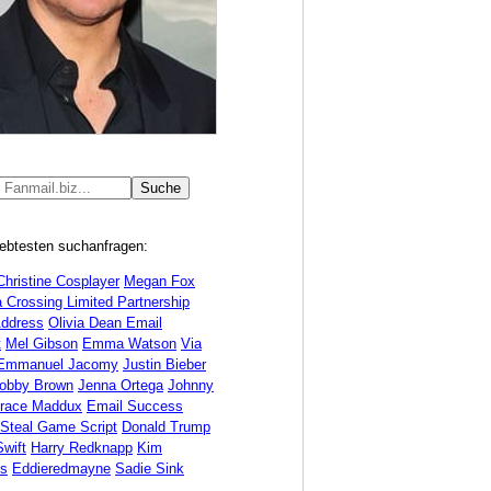
iebtesten suchanfragen:
Christine Cosplayer
Megan Fox
 Crossing Limited Partnership
Address
Olivia Dean Email
t
Mel Gibson
Emma Watson
Via
Emmanuel Jacomy
Justin Bieber
Bobby Brown
Jenna Ortega
Johnny
race Maddux
Email Success
 Steal Game Script
Donald Trump
Swift
Harry Redknapp
Kim
ds
Eddieredmayne
Sadie Sink