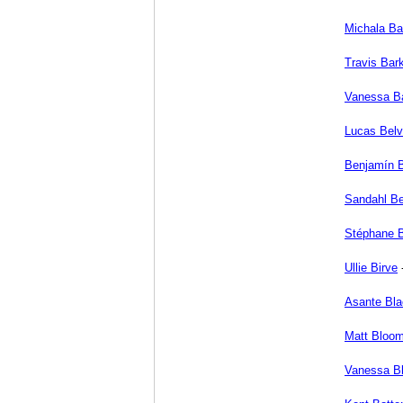
Michala B
Travis Bar
Vanessa B
Lucas Bel
Benjamín B
Sandahl B
Stéphane 
Ullie Birve
Asante Bl
Matt Bloo
Vanessa B