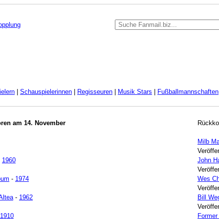
kopplung
elern
|
Schauspielerinnen
|
Regisseuren
|
Musik Stars
|
Fußballmannschaften
oren am 14. November
Rückko
Milb Ma
Veröffe
-
1960
John H
Veröffe
oum
-
1974
Wes Ch
Veröffe
Altea
-
1962
Bill W
Veröffe
1910
Former