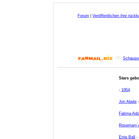
Forum
|
Veröffentlichen ihre rück
Schauspi
Stars geb
-
1954
Jim Abele
Fatima Ad
Rosemary 
Errie Ball
-