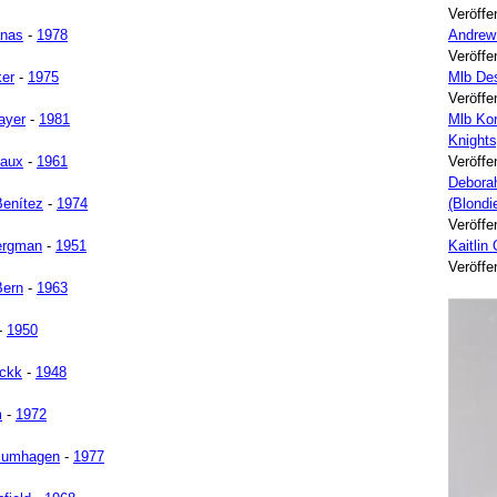
Veröffe
anas
-
1978
Andrew
Veröffe
ker
-
1975
Mlb Des
Veröffe
ayer
-
1981
Mlb Kor
Knights
vaux
-
1961
Veröffe
Deborah
enítez
-
1974
(Blondi
Veröffe
ergman
-
1951
Kaitlin
Veröffe
Bern
-
1963
-
1950
ackk
-
1948
m
-
1972
lumhagen
-
1977