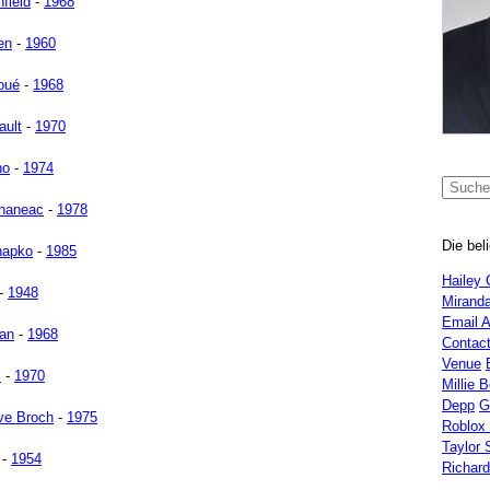
field
-
1968
en
-
1960
roué
-
1968
ault
-
1970
no
-
1974
Chaneac
-
1978
Die bel
hapko
-
1985
Hailey 
-
1948
Miranda
Email 
ian
-
1968
Contac
Venue
i
-
1970
Millie 
Depp
G
eve Broch
-
1975
Roblox
Taylor 
-
1954
Richar