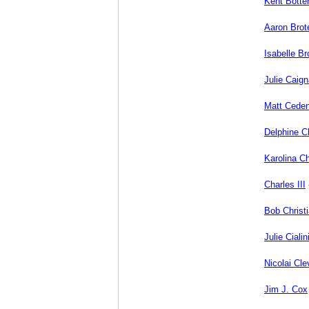
Kent Botten
Aaron Brot
Isabelle B
Julie Caign
Matt Cede
Delphine 
Karolina C
Charles III
Bob Christ
Julie Cialin
Nicolai Cl
Jim J. Cox