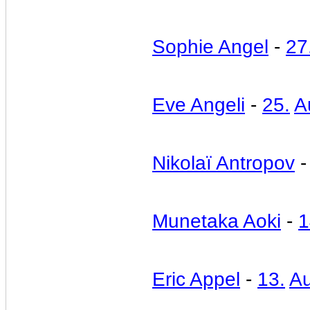
Sophie Angel
-
27
Eve Angeli
-
25.
A
Nikolaï Antropov
Munetaka Aoki
-
1
Eric Appel
-
13.
Au