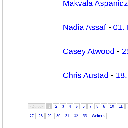
Makvala Aspanid
Nadia Assaf
-
01.
Casey Atwood
-
2
Chris Austad
-
18.
‹ Zurück
1
2
3
4
5
6
7
8
9
10
11
27
28
29
30
31
32
33
Weiter ›