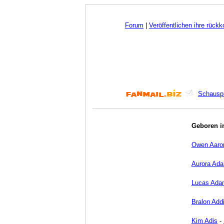
Forum
|
Veröffentlichen ihre rück
Schauspi
Geboren i
Owen Aaro
Aurora Ad
Lucas Ada
Bralon Add
Kim Adis
-