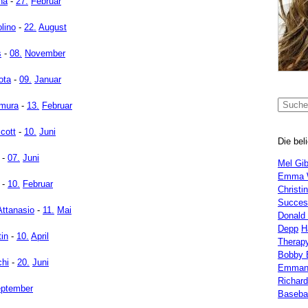
na
-
27.
Februar
lino
-
22.
August
s
-
08.
November
ota
-
09.
Januar
imura
-
13.
Februar
cott
-
10.
Juni
Die bel
-
07.
Juni
Mel Gi
Emma 
-
10.
Februar
Christi
Succes
Attanasio
-
11.
Mai
Donald
Depp
H
in
-
10.
April
Therap
Bobby 
hi
-
20.
Juni
Emman
Richar
ptember
Basebal