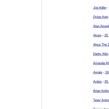
Joe Adler
Dylan Agin
Alan Aisen
Akam
-
20.
Akira The 
Darby Allin
Amanda Al
Amale
-
19
Anitta
-
30.
Brian Anth
Tejay Anto