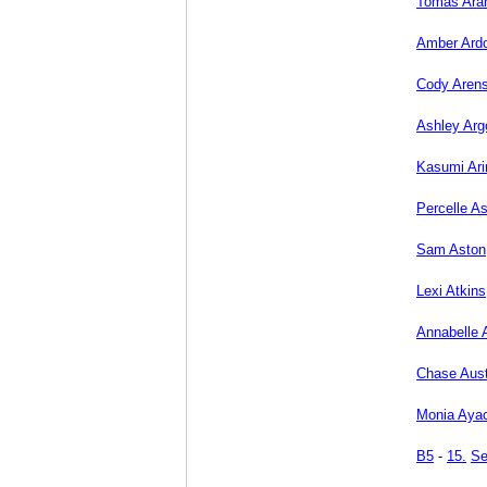
Tomas Ara
Amber Ardo
Cody Aren
Ashley Arg
Kasumi Ar
Percelle As
Sam Aston
Lexi Atkins
Annabelle 
Chase Aust
Monia Ayac
B5
-
15.
Se