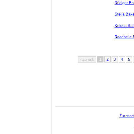
Rüdiger Ba
Stella Bak
Kelsea Ball
Raechelle
‹ Zurück
1
2
3
4
5
Zur star