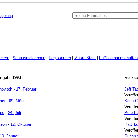
kopplung
elern
|
Schauspielerinnen
|
Regisseuren
|
Musik Stars
|
Fußballmannschaften
m jahr 1993
Rückko
novitch
-
17.
Februar
Jeff Ta
Veröffe
ams
-
09.
März
Keith 
Veröffe
ms
-
24.
Juli
Pete B
Veröffe
ison
-
12.
Oktober
Patti 
Veröffe
10.
Januar
Susan 