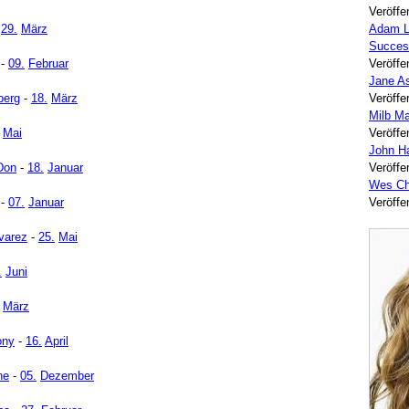
Veröffe
-
29.
März
Adam L
Succes
-
09.
Februar
Veröffe
Jane A
berg
-
18.
März
Veröffe
Milb Ma
Mai
Veröffe
John H
Don
-
18.
Januar
Veröffe
Wes Ch
-
07.
Januar
Veröffe
varez
-
25.
Mai
.
Juni
März
ony
-
16.
April
ne
-
05.
Dezember