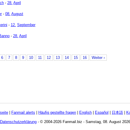
ch
-
28.
April
er
-
08.
August
erini
-
12.
September
 Banno
-
28.
April
6
7
8
9
10
11
12
13
14
15
16
Weiter ›
tseite
|
Fanmail alerts
|
Häufig gestellte fragen
|
English
|
Español
|
日本語
|
Ko
Datenschutzerklärung
- © 2004-2026 Fanmail.biz - Samstag, 08. August 202