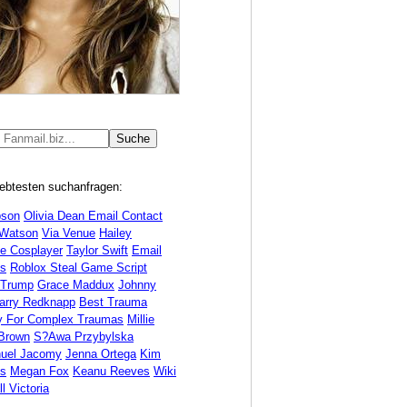
iebtesten suchanfragen:
bson
Olivia Dean Email Contact
Watson
Via Venue
Hailey
ne Cosplayer
Taylor Swift
Email
s
Roblox Steal Game Script
 Trump
Grace Maddux
Johnny
arry Redknapp
Best Trauma
y For Complex Traumas
Millie
Brown
S?awa Przybylska
uel Jacomy
Jenna Ortega
Kim
ds
Megan Fox
Keanu Reeves
Wiki
l Victoria