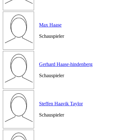
Max Haase
Schauspieler
Gerhard Haase-hindenberg
Schauspieler
Steffen Haavik Taylor
Schauspieler