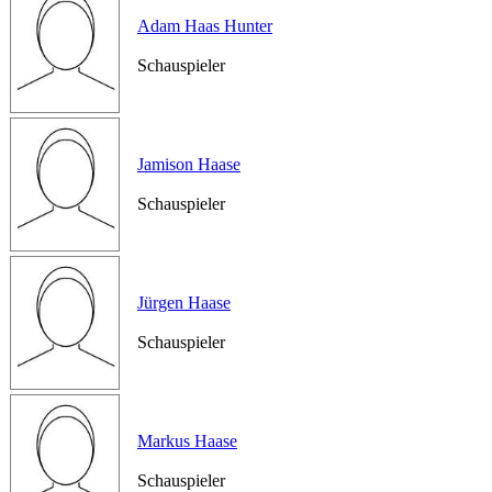
Adam Haas Hunter
Schauspieler
Jamison Haase
Schauspieler
Jürgen Haase
Schauspieler
Markus Haase
Schauspieler