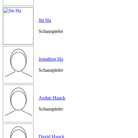
Jin Ha
Schauspieler
Jonathon Ha
Schauspieler
Aedan Haack
Schauspieler
David Haack