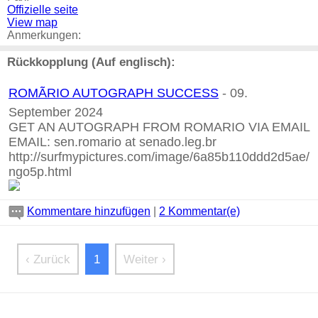
Offizielle seite
View map
Anmerkungen:
Rückkopplung (Auf englisch):
ROMÃRIO AUTOGRAPH SUCCESS
- 09.
September 2024
GET AN AUTOGRAPH FROM ROMARIO VIA EMAIL
EMAIL:
sen.romario at senado.leg.br
http://surfmypictures.com/image/6a85b110ddd2d5ae/
ngo5p.html
Kommentare hinzufügen
|
2 Kommentar(e)
‹ Zurück
1
Weiter ›