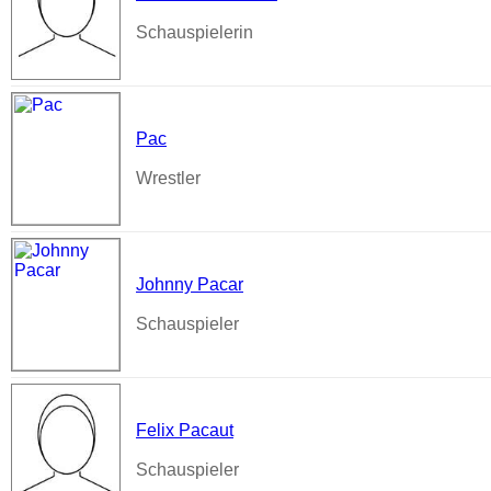
Schauspielerin
Pac
Wrestler
Johnny Pacar
Schauspieler
Felix Pacaut
Schauspieler