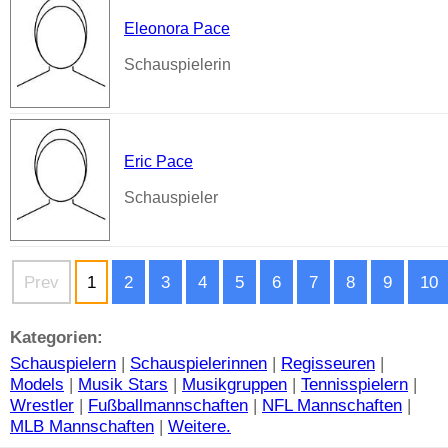
Eleonora Pace
Schauspielerin
Eric Pace
Schauspieler
Prev
1
2
3
4
5
6
7
8
9
10
Kategorien:
Schauspielern
|
Schauspielerinnen
|
Regisseuren
|
Models
|
Musik Stars
|
Musikgruppen
|
Tennisspielern
|
Wrestler
|
Fußballmannschaften
|
NFL Mannschaften
|
MLB Mannschaften
|
Weitere.