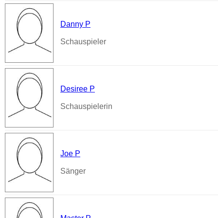
Danny P
Schauspieler
Desiree P
Schauspielerin
Joe P
Sänger