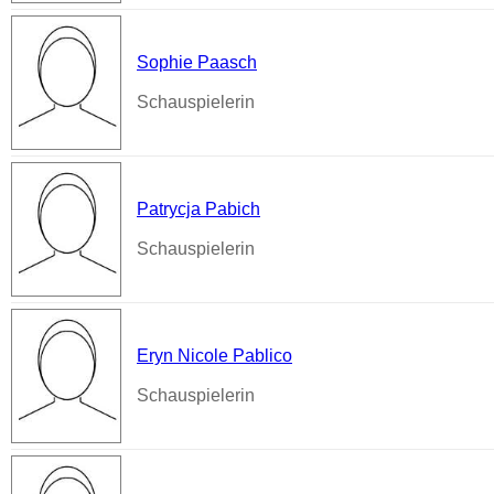
Sophie Paasch
Schauspielerin
Patrycja Pabich
Schauspielerin
Eryn Nicole Pablico
Schauspielerin